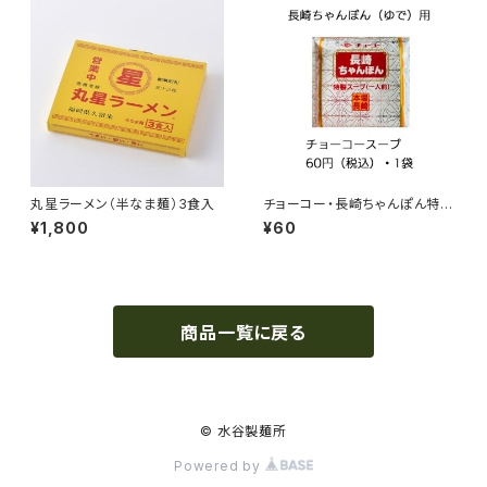
丸星ラーメン（半なま麺）3食入
チョーコー・長崎ちゃんぽん特製
スープ
¥1,800
¥60
商品一覧に戻る
© 水谷製麺所
Powered by