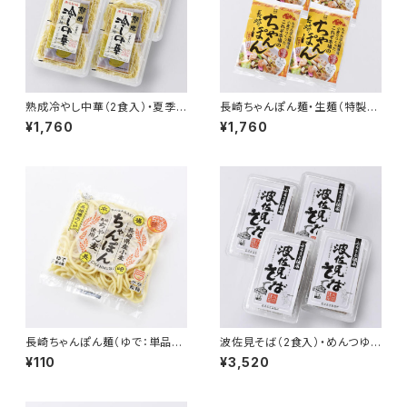
熟成冷やし中華（2食入）・夏季
長崎ちゃんぽん麺・生麺（特製ス
限定4月～9月 ４個セット
ープ付）4個セット
¥1,760
¥1,760
長崎ちゃんぽん麺（ゆで：単品）
波佐見そば（2食入）・めんつゆ
【長崎県産小麦使用】
付 ４個セット
¥110
¥3,520