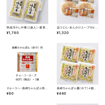
熟成冷やし中華（2食入）・夏季
皿うどん・あんかけスープ付４個
限定4月～9月 ４個セット
セット
¥1,760
¥1,320
チョーコー・長崎ちゃんぽん特製
長崎ちゃんぽん麺（ゆで）４個セ
スープ
ット【長崎県産小麦使用】
¥60
¥440