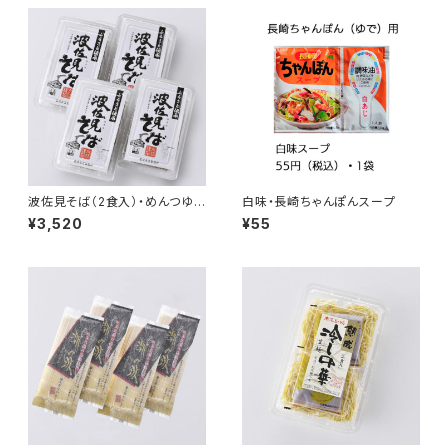
波佐見そば（2食入）・めんつゆ
白味・長崎ちゃんぽんスープ
付 ４個セット
¥3,520
¥55