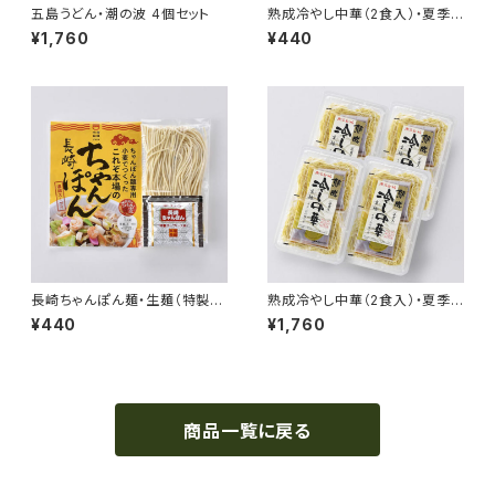
五島うどん・潮の波 4個セット
熟成冷やし中華（2食入）・夏季
限定4月～9月
¥1,760
¥440
長崎ちゃんぽん麺・生麺（特製ス
熟成冷やし中華（2食入）・夏季
ープ付）
限定4月～9月 ４個セット
¥440
¥1,760
商品一覧に戻る